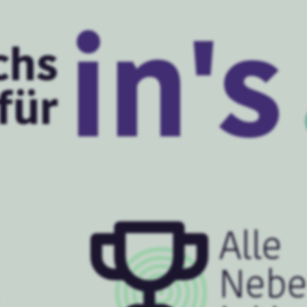
in's
chs
für
Alle
Nebe