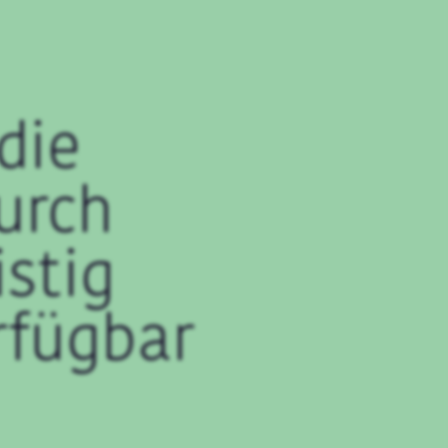
die
urch
stig
rfügbar