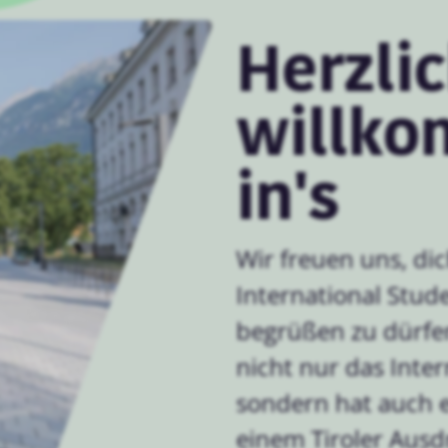
Herzli
willko
in's
Wir freuen uns, dic
International Stud
begrüßen zu dürfe
nicht nur das Inte
sondern hat auch 
einem Tiroler Ausdr