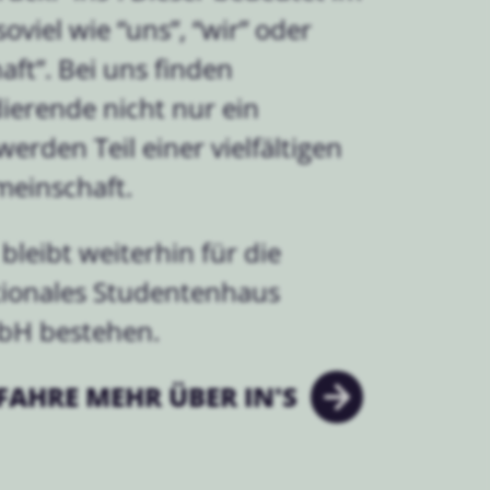
oviel wie “uns”, “wir” oder
ft”. Bei uns finden
dierende nicht nur ein
erden Teil einer vielfältigen
meinschaft.
bleibt weiterhin für die
ationales Studentenhaus
bH bestehen.
FAHRE MEHR ÜBER IN'S