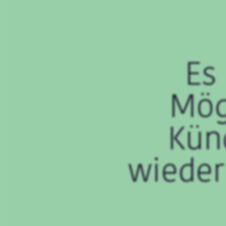
Es
Mög
Kün
wieder