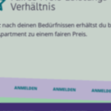
Verhältnis
 nach deinen Bedürfnissen erhältst du b
Apartment zu einem fairen Preis.
EN
ANMELDEN
ANMELDEN
ANME