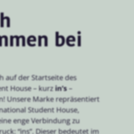
ch
mmen bei
h auf der Startseite des
in’s
ent House – kurz
–
n! Unsere Marke repräsentiert
rnational Student House,
eine enge Verbindung zu
uck: “ins”. Dieser bedeutet im