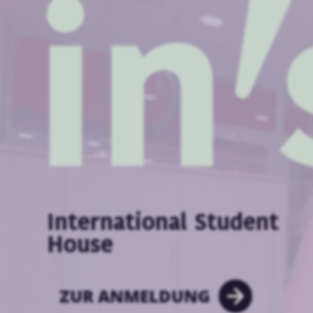
International Student
House
ZUR ANMELDUNG