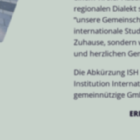
regionalen Dialekt s
“unsere Gemeinscha
internationale Stu
Zuhause, sondern w
und herzlichen Ge
Die Abkürzung ISH 
Institution Intern
gemeinnützige Gm
ER