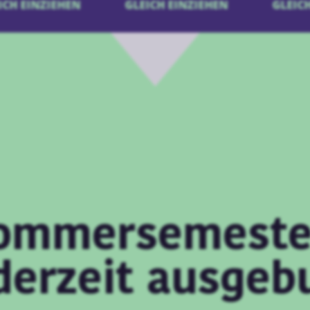
CH EINZIEHEN
GLEICH EINZIEHEN
GLEICH 
ommersemeste
 derzeit ausgeb