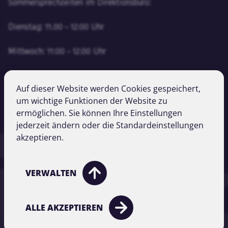
Sommersprechzeiten im Direktionsbüro:
Dienstag: 11.00 – 12:00 Uhr
Mittwoch: 11:00 – 12:00 Uhr
Tel:
+43 512 501-0
Auf dieser Website werden Cookies gespeichert,
Fax:
+43 512 501-905
um wichtige Funktionen der Website zu
Email:
office@studentenhaus.at
ermöglichen. Sie können Ihre Einstellungen
jederzeit ändern oder die Standardeinstellungen
akzeptieren.
Impressum
Datenschutz
VERWALTEN
Kontakt
ALLE AKZEPTIEREN