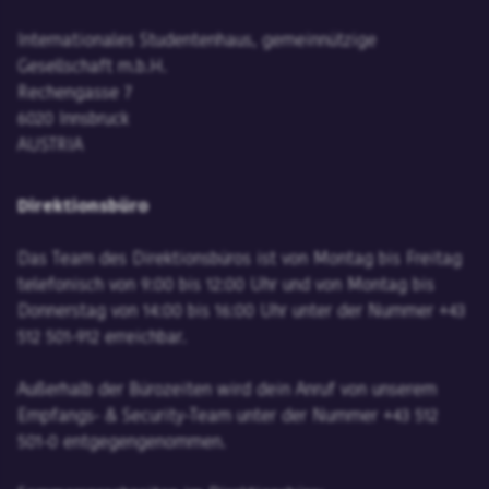
Internationales Studentenhaus, gemeinnützige
Gesellschaft m.b.H.
Rechengasse 7
6020 Innsbruck
AUSTRIA
Direktionsbüro
Das Team des Direktionsbüros ist von Montag bis Freitag
telefonisch von 9:00 bis 12:00 Uhr und von Montag bis
Donnerstag von 14:00 bis 16:00 Uhr unter der Nummer +43
512 501-912 erreichbar.
Außerhalb der Bürozeiten wird dein Anruf von unserem
Empfangs- & Security-Team unter der Nummer +43 512
501-0 entgegengenommen.