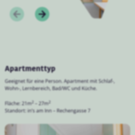
Apartmenttyp
Geeignet für eine Person. Apartment mit Schlaf-,
Wohn-, Lernbereich, Bad/WC und Küche.
2
2
Fläche: 21m
– 27m
Standort: in’s am Inn – Rechengasse 7