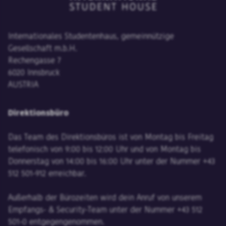
Internationales Studentenhaus, gemeinnützige
Gesellschaft m.b.H.
Rechengasse 7
6020 Innsbruck
AUSTRIA
Direktionsbüro
Das Team des Direktionsbüros ist von Montag bis Freitag
telefonisch von 9:00 bis 12:00 Uhr und von Montag bis
Donnerstag von 14:00 bis 16:00 Uhr unter der Nummer +43
512 501-912 erreichbar.
Außerhalb der Bürozeiten wird dein Anruf von unserem
Empfangs- & Security-Team unter der Nummer +43 512
501-0 entgegengenommen.