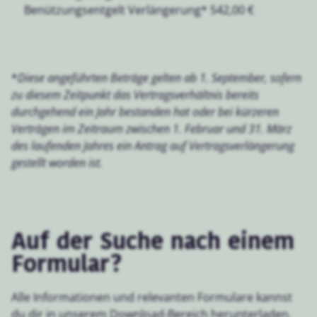
Benützungsentgelt Verlängerung* 542,00 €
*
Diese angeführten Beträge gelten ab 1. September, sofern
zu diesem Zeitpunkt das Vertragsverhältnis bereits
durchgehend ein Jahr bestanden hat oder bei kürzeren
Verträgen im Zeitraum zwischen 1. Februar und 31. März
des laufenden Jahres ein Antrag auf Vertragsverlängerung
gestellt worden ist.
Auf der Suche nach einem
Formular?
Alle Informationen und relevanten Formulare kannst
du dir in unserem Download-Bereich herunterladen.