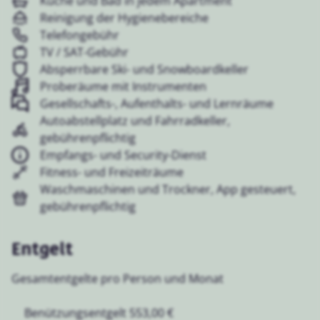
Küche und Bad in jedem Apartment
Reinigung der Hygienebereiche
Telefongebühr
TV / SAT-Gebühr
Absperrbare Ski- und Snowboardkeller
Proberäume mit Instrumenten
Gesellschafts-, Aufenthalts- und Lernräume
Autoabstellplatz und Fahrradkeller,
gebührenpflichtig
Empfangs- und Security-Dienst
Fitness- und Freizeiträume
Waschmaschinen und Trockner, App gesteuert,
gebührenpflichtig
Entgelt
Gesamtentgelte pro Person und Monat
Benützungsentgelt 553,00 €