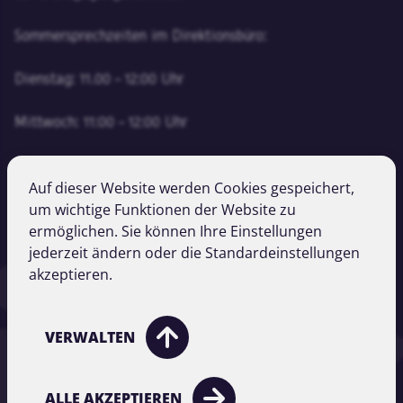
Sommersprechzeiten im Direktionsbüro:
Dienstag: 11.00 – 12:00 Uhr
Mittwoch: 11:00 – 12:00 Uhr
Tel:
+43 512 501-0
Auf dieser Website werden Cookies gespeichert,
Fax:
+43 512 501-905
um wichtige Funktionen der Website zu
Email:
office@studentenhaus.at
ermöglichen. Sie können Ihre Einstellungen
jederzeit ändern oder die Standardeinstellungen
akzeptieren.
Impressum
Datenschutz
VERWALTEN
Kontakt
ALLE AKZEPTIEREN