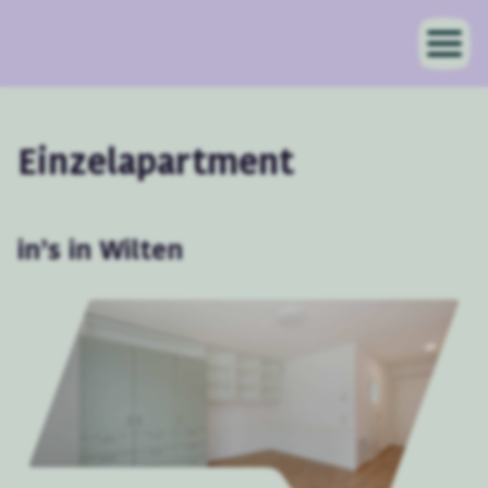
Einzelapartment
in’s in Wilten