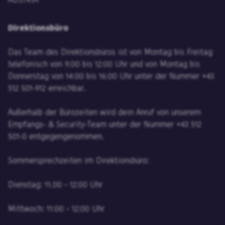
AUSTRIA
Direktionsbüro
Das Team des Direktionsbüros ist von Montag bis Freitag
telefonisch von 9:00 bis 12:00 Uhr und von Montag bis
Donnerstag von 14:00 bis 16:00 Uhr unter der Nummer +43
512 501-912 erreichbar.
Außerhalb der Bürozeiten wird dein Anruf von unserem
Empfangs- & Security-Team unter der Nummer +43 512
501-0 entgegengenommen.
Sommersprechzeiten im Direktionsbüro:
Dienstag: 11.00 – 12:00 Uhr
Mittwoch: 11:00 – 12:00 Uhr