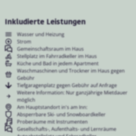
Inkludierte Leistungen
Wasser und Heizung
Strom
Gemeinschaftsraum im Haus
Stellplatz im Fahrradkeller im Haus
Küche und Bad in jedem Apartment
Waschmaschinen und Trockner im Haus gegen
Gebühr
Tiefgaragenplatz gegen Gebühr auf Anfrage
Weitere Information: Nur ganzjährige Mietdauer
möglich
Am Hauptstandort in's am Inn:
Absperrbare Ski- und Snowboardkeller
Proberäume mit Instrumenten
Gesellschafts-, Aufenthalts- und Lernräume