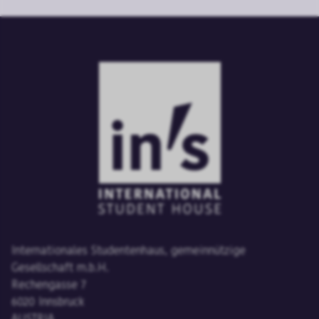
Internationales Studentenhaus, gemeinnützige
Gesellschaft m.b.H.
Rechengasse 7
6020 Innsbruck