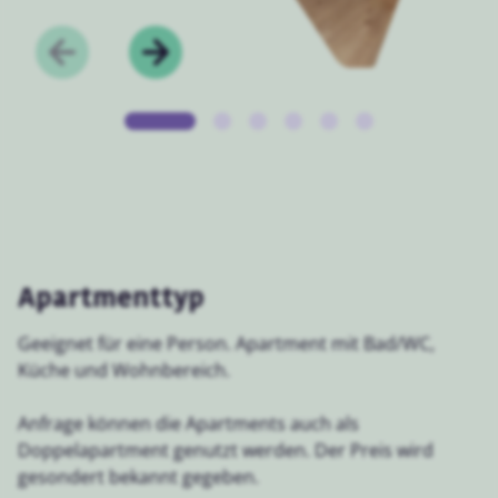
Apartmenttyp
Geeignet für eine Person. Apartment mit Bad/WC,
Küche und Wohnbereich.
Anfrage können die Apartments auch als
Doppelapartment genutzt werden. Der Preis wird
gesondert bekannt gegeben.