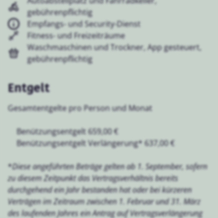
Autoabstellplatz und Fahrradkeller,
gebührenpflichtig
Empfangs- und Security-Dienst
Fitness- und Freizeiträume
Waschmaschinen und Trockner, App gesteuert,
gebührenpflichtig
Entgelt
Gesamtentgelte pro Person und Monat
Benützungsentgelt 659,00 €
Benützungsentgelt Verlängerung* 637,00 €
*
Diese angeführten Beträge gelten ab 1. September, sofern
zu diesem Zeitpunkt das Vertragsverhältnis bereits
durchgehend ein Jahr bestanden hat oder bei kürzeren
Verträgen im Zeitraum zwischen 1. Februar und 31. März
des laufenden Jahres ein Antrag auf Vertragsverlängerung