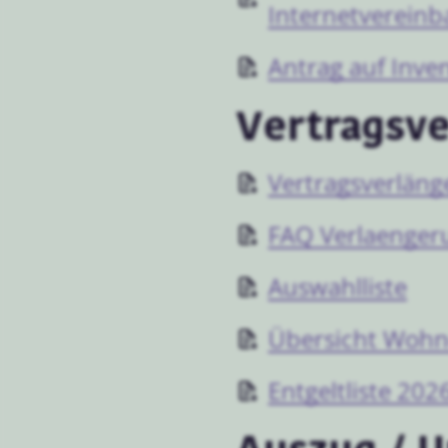
Internetverein
Antrag auf Inv
Vertragsv
Vertragsverlän
FAQ Verlaenger
Auswahlliste
Übersicht Wohn
Entgeltliste 20