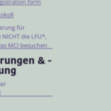
gistration form
okoll
arung für
e NICHT die LFU*,
das MCI besuchen
rungen & -
rung
der
E