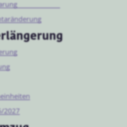
barung
entaränderung
erlängerung
gerung
ung
einheiten
26/2027