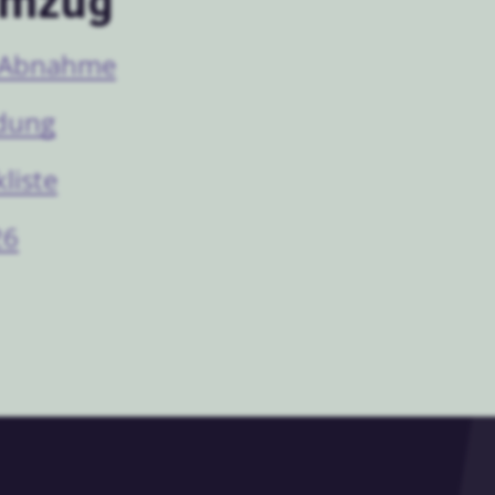
Umzug
 Abnahme
dung
liste
26