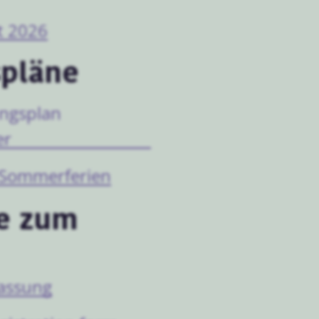
t 2026
spläne
ungsplan
er
 Sommerferien
e zum
assung