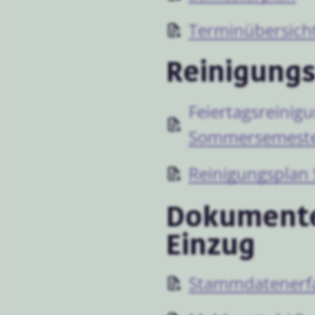
Terminübersich
Reinigung
Feiertagsreinig
Sommersemest
Reinigungsplan
Dokument
Einzug
Stammdatenerf