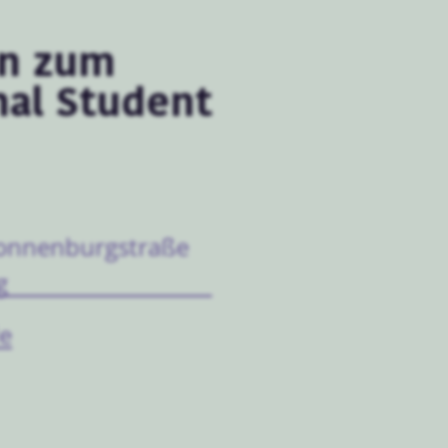
on zum
nal Student
 Sonnenburgstraße
g
e