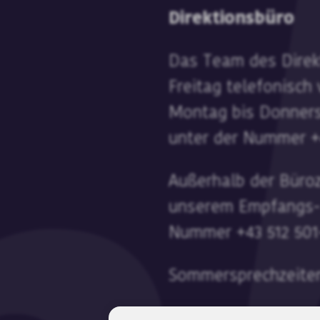
Direktionsbüro
Das Team des Direk
Freitag telefonisch 
Montag bis Donnerst
unter der Nummer +4
Außerhalb der Büroz
unserem Empfangs- 
Nummer +43 512 50
Sommersprechzeiten
Dienstag: 11.00 – 12