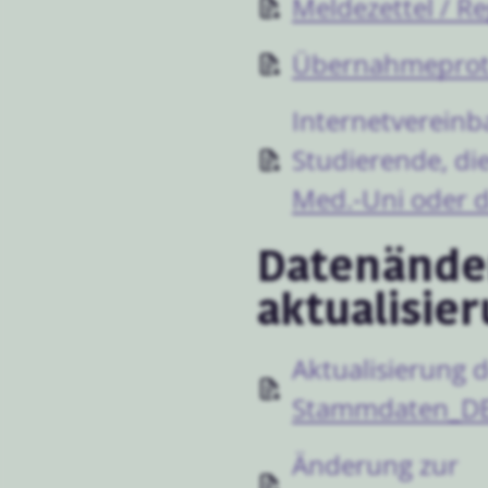
Meldezettel / Re
Übernahmeprot
Internetvereinb
Studierende, di
Med.-Uni oder 
Datenände
aktualisie
Aktualisierung 
Stammdaten_D
Änderung zur