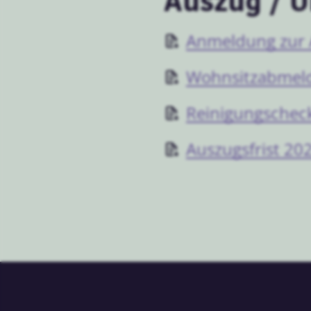
Auszug / 
Anmeldung zur
Wohnsitzabmel
Reinigungscheck
Auszugsfrist 20