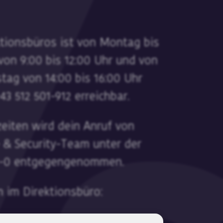
tionsbüros ist von Montag bis
von 9:00 bis 12:00 Uhr und von
ag von 14:00 bis 16:00 Uhr
3 512 501-912 erreichbar.
eiten wird dein Anruf von
& Security-Team unter der
1-0 entgegengenommen.
 im Direktionsbüro:
:00 Uhr