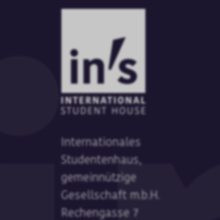
Internationales
Studentenhaus,
gemeinnützige
Gesellschaft m.b.H.
Rechengasse 7