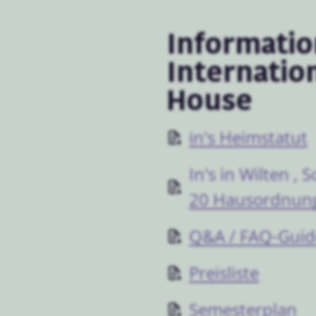
Informati
Internatio
House
in's Heimstatut
In's in Wilten ,
20 Hausordnun
Q&A / FAQ-Guid
Preisliste
Semesterplan