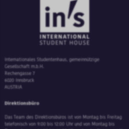
Internationales Studentenhaus, gemeinnützige
Gesellschaft m.b.H.
Rechengasse 7
6020 Innsbruck
AUSTRIA
Direktionsbüro
Das Team des Direktionsbüros ist von Montag bis Freitag
telefonisch von 9:00 bis 12:00 Uhr und von Montag bis